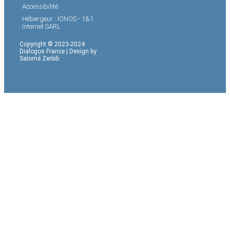
Accessibilité
Hébergeur : IONOS - 1&1
Internet SARL
Copyright © 2023-2024
Dialogos France | Design by
Salomé Zerbib