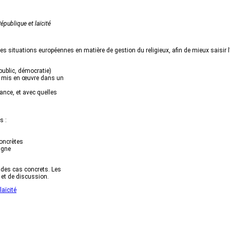
épublique et laïcité
les situations européennes en matière de gestion du religieux, afin de mieux saisir l’
 public, démocratie)
 et mis en œuvre dans un
ance, et avec quelles
s :
concrètes
magne
r des cas concrets. Les
 et de discussion.
laïcité