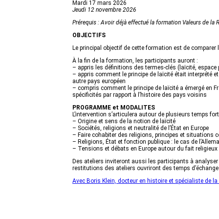
Mardi 17 mars 2026
Jeudi 12 novembre 2026
Prérequis : Avoir déjà effectué la formation Valeurs de la R
OBJECTIFS
Le principal objectif de cette formation est de comparer 
À la fin de la formation, les participants auront :
– appris les définitions des termes-clés (laïcité, espace
– appris comment le principe de laïcité était interprété
autre pays européen
– compris comment le principe de laïcité a émergé en Fr
spécificités par rapport à l’histoire des pays voisins
PROGRAMME et MODALITES
L’intervention s’articulera autour de plusieurs temps fort
– Origine et sens de la notion de laïcité
– Sociétés, religions et neutralité de l’État en Europe
– Faire cohabiter des religions, principes et situations 
– Religions, État et fonction publique : le cas de l’Alle
– Tensions et débats en Europe autour du fait religieux
Des ateliers inviteront aussi les participants à analyse
restitutions des ateliers ouvriront des temps d’échange
Avec Boris Klein, docteur en histoire et spécialiste de la 